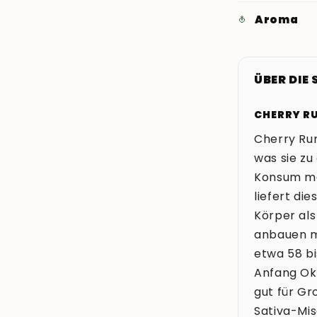
Aroma
ÜBER DIE
CHERRY RU
Cherry Run
was sie zu
Konsum ma
liefert di
Körper als
anbauen mö
etwa 58 bi
Anfang Ok
gut für Gr
Sativa-Mi