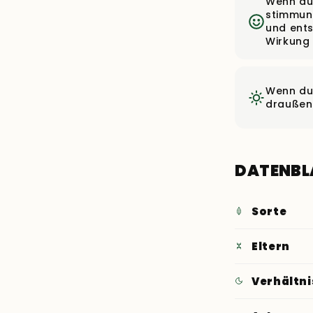
Wenn du
stimmun
und ent
Wirkung
Wenn du
draußen
DATENBL
Sorte
Eltern
Verhältni