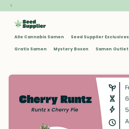
Direkt zum
Inhalt
Alle Cannabis Samen
Seed Supplier Exclusives
Gratis Samen
Mystery Boxen
Samen Outlet
Zu
Produktinformationen
springen