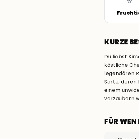
Fruchti
KURZE B
Du liebst Ki
köstliche Ch
legendären R
Sorte, deren 
einem unwide
verzaubern 
FÜR WEN 