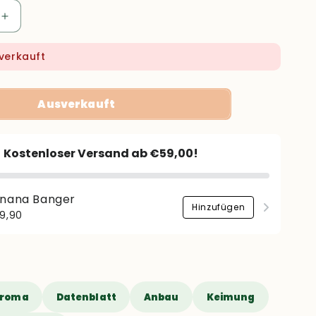
Erhöhe
die
Menge
verkauft
für
Cherry
Runtz
Ausverkauft
Kostenloser Versand ab €59,00!
nana Banger
Hinzufügen
gulärer
9,90
is
Aroma
Datenblatt
Anbau
Keimung