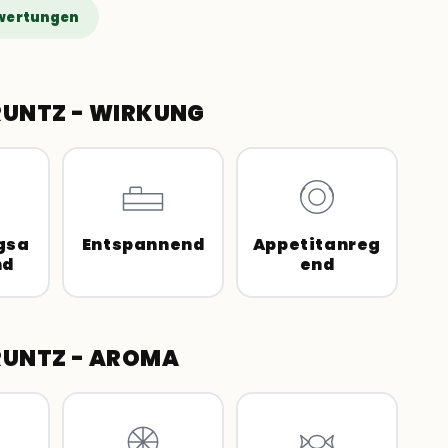
wertungen
RUNTZ - WIRKUNG
gsa
Entspannend
Appetitanreg
nd
end
RUNTZ - AROMA