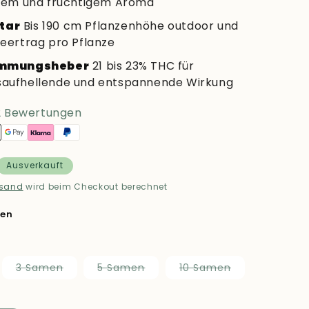
igem und fruchtigem Aroma
tar
Bis 190 cm Pflanzenhöhe outdoor und
eertrag pro Pflanze
immungsheber
21 bis 23% THC für
aufhellende und entspannende Wirkung
2 Bewertungen
Ausverkauft
rsand
wird beim Checkout berechnet
men
iante
Variante
Variante
Variante
3 Samen
5 Samen
10 Samen
verkauft
ausverkauft
ausverkauft
ausverkauft
r
oder
oder
oder
ht
nicht
nicht
nicht
fügbar
verfügbar
verfügbar
verfügbar