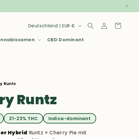
Land/Region
Einloggen
Warenkorb
Deutschland | EUR €
annabissamen
CBD Dominant
y Runtz
ry Runtz
21-23% THC
Indica-dominant
er Hybrid
Runtz × Cherry Pie mit