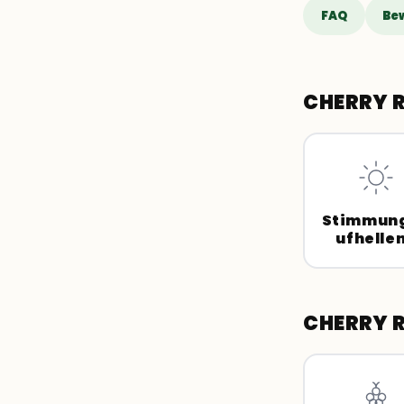
FAQ
Be
CHERRY 
Stimmun
ufhelle
CHERRY 