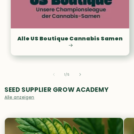
Alle US Boutique Cannabis Samen
von
1
/
5
SEED SUPPLIER GROW ACADEMY
Alle anzeigen