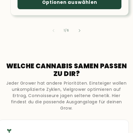
Optionen auswählen
von
1
/
6
WELCHE CANNABIS SAMEN PASSEN
ZU DIR?
Jeder Grower hat andere Prioritäten. Einsteiger wollen
unkomplizierte Zyklen, Vielgrower optimieren auf
Ertrag, Connoisseure jagen seltene Genetik. Hier
findest du die passende Ausgangslage für deinen
Grow.