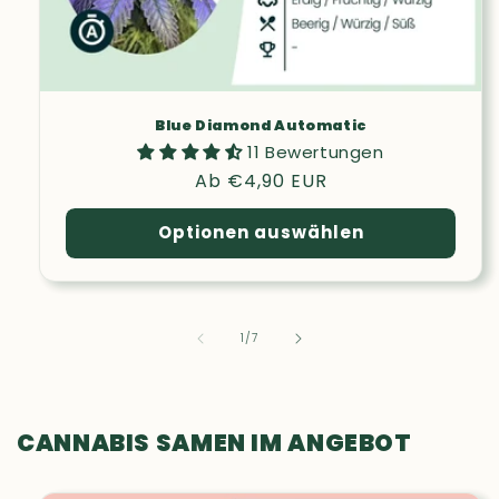
Blue Diamond Automatic
11 Bewertungen
Normaler
Ab €4,90 EUR
Preis
Optionen auswählen
von
1
/
7
CANNABIS SAMEN IM ANGEBOT