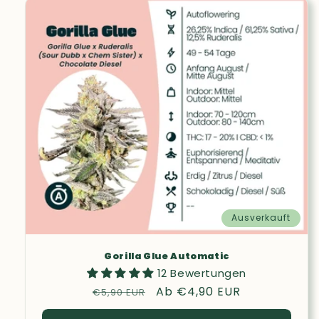
Ausverkauft
Gorilla Glue Automatic
12 Bewertungen
Normaler
Verkaufspreis
Ab €4,90 EUR
€5,90 EUR
Preis