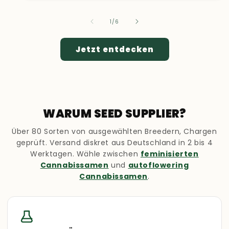
von
1
/
6
Jetzt entdecken
WARUM SEED SUPPLIER?
Über 80 Sorten von ausgewählten Breedern, Chargen
geprüft. Versand diskret aus Deutschland in 2 bis 4
Werktagen. Wähle zwischen
feminisierten
Cannabissamen
und
autoflowering
Cannabissamen
.