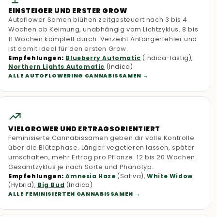
EINSTEIGER UND ERSTER GROW
Autoflower Samen blühen zeitgesteuert nach 3 bis 4
Wochen ab Keimung, unabhängig vom Lichtzyklus. 8 bis
11 Wochen komplett durch. Verzeiht Anfängerfehler und
ist damit ideal für den ersten Grow.
Empfehlungen:
Blueberry Automatic
(Indica-lastig),
Northern Lights Automatic
(Indica)
ALLE AUTOFLOWERING CANNABISSAMEN
VIELGROWER UND ERTRAGSORIENTIERT
Feminisierte Cannabissamen geben dir volle Kontrolle
über die Blütephase. Länger vegetieren lassen, später
umschalten, mehr Ertrag pro Pflanze. 12 bis 20 Wochen
Gesamtzyklus je nach Sorte und Phänotyp.
Empfehlungen:
Amnesia Haze
(Sativa),
White Widow
(Hybrid),
Big Bud
(Indica)
ALLE FEMINISIERTEN CANNABISSAMEN