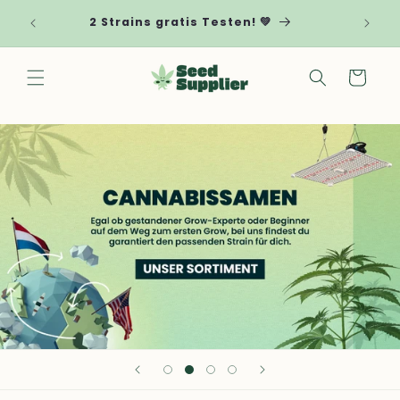
Direkt zum
 von
My
2 Strains gratis Testen! 💚
Inhalt
! 🌱
Warenkorb