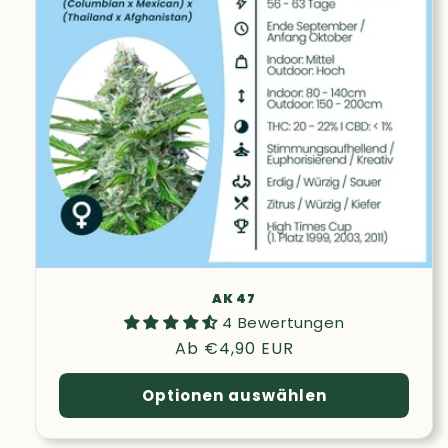
AK 47
4 Bewertungen
Normaler
Ab €4,90 EUR
Preis
Optionen auswählen