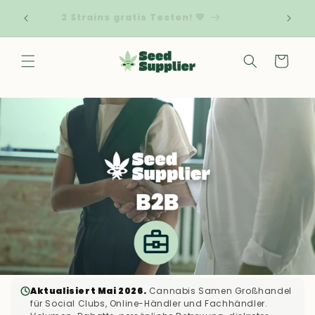
Direkt zum
 von
My
2 Strains gratis Testen! 💚
Inhalt
! 🌱
Warenkorb
Aktualisiert Mai 2026.
Cannabis Samen Großhandel
für Social Clubs, Online-Händler und Fachhändler.