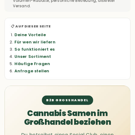
Volumen-Rabatte, persönliche Betreuung, diskreter
Versand.
📋 AUF DIESER SEITE
Deine Vorteile
Für wen wir liefern
So funktioniert es
Unser Sortiment
Häufige Fragen
Anfrage stellen
B2B GROSSHANDEL
Cannabis Samen im
Großhandel beziehen
Du betreibst einen Social Club, einen