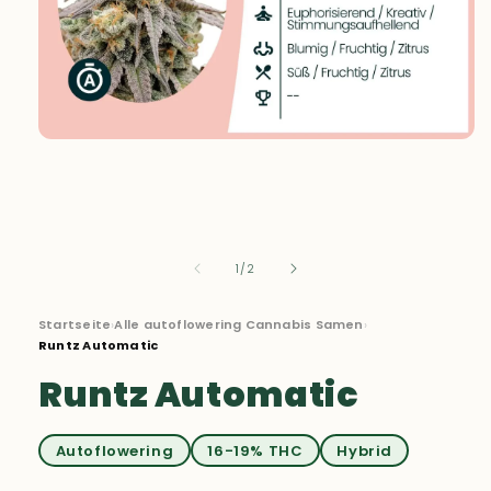
Medien
1
in
Modal
öffnen
von
1
/
2
Startseite
›
Alle autoflowering Cannabis Samen
›
Runtz Automatic
Runtz Automatic
Autoflowering
16-19% THC
Hybrid