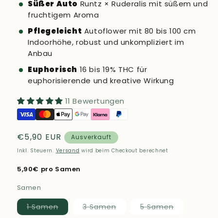
Süßer Auto
Runtz × Ruderalis mit süßem und
fruchtigem Aroma
Pflegeleicht
Autoflower mit 80 bis 100 cm
Indoorhöhe, robust und unkompliziert im
Anbau
Euphorisch
16 bis 19% THC für
euphorisierende und kreative Wirkung
11 Bewertungen
Normaler
€5,90 EUR
Ausverkauft
Preis
Inkl. Steuern.
Versand
wird beim Checkout berechnet
5,90€ pro Samen
Samen
Variante
Variante
Variante
1 Samen
3 Samen
5 Samen
ausverkauft
ausverkauft
ausverkauf