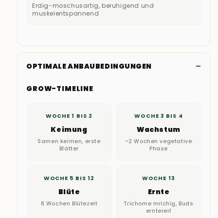
Erdig-moschusartig, beruhigend und
muskelentspannend
OPTIMALE ANBAUBEDINGUNGEN
GROW-TIMELINE
WOCHE 1 BIS 2
WOCHE 3 BIS 4
Keimung
Wachstum
Samen keimen, erste
~2 Wochen vegetative
Blätter
Phase
WOCHE 5 BIS 12
WOCHE 13
Blüte
Ernte
8 Wochen Blütezeit
Trichome milchig, Buds
erntereif