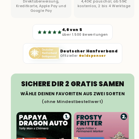
Direktüberweisung,
4,40€ pauschal, ab 59€
Kreditkarte, Apple Pay und
kostenlos, 2 bis 4 Werktage
Google Pay
4,6 von 5
über 1.500 Bewertungen
Deutscher Hanfverband
Offizieller
Goldsponsor
SICHERE DIR 2 GRATIS SAMEN
WÄHLE DEINEN FAVORITEN AUS ZWEI SORTEN
(ohne Mindestbestellwert)