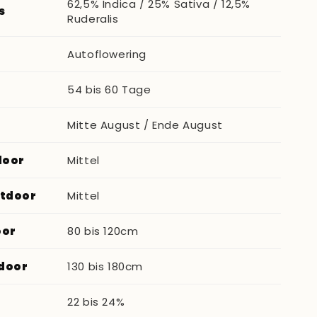
62,5% Indica / 25% Sativa / 12,5%
s
Ruderalis
Autoflowering
54 bis 60 Tage
Mitte August / Ende August
door
Mittel
utdoor
Mittel
oor
80 bis 120cm
door
130 bis 180cm
22 bis 24%