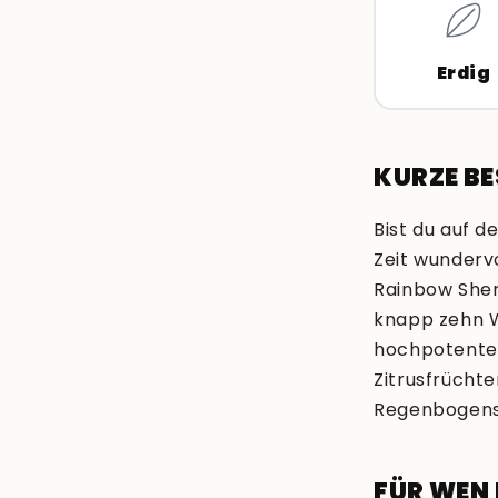
Erdig
KURZE B
Bist du auf d
Zeit wunderv
Rainbow Sherb
knapp zehn W
hochpotenten
Zitrus­frücht
Regenbogens
FÜR WEN 