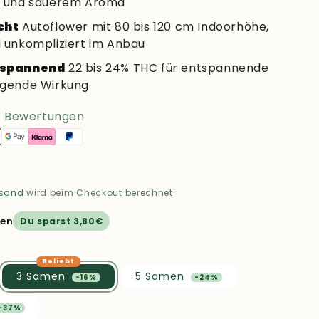
m und sauerem Aroma
cht
Autoflower mit 80 bis 120 cm Indoorhöhe,
 unkompliziert im Anbau
tspannend
22 bis 24% THC für entspannende
igende Wirkung
3 Bewertungen
rsand
wird beim Checkout berechnet
men
Du sparst 3,80€
3 Samen
5 Samen