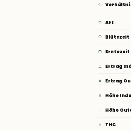
Verhältni
Art
Blütezeit
Erntezeit
Ertrag In
Ertrag O
Höhe Ind
Höhe Out
THC