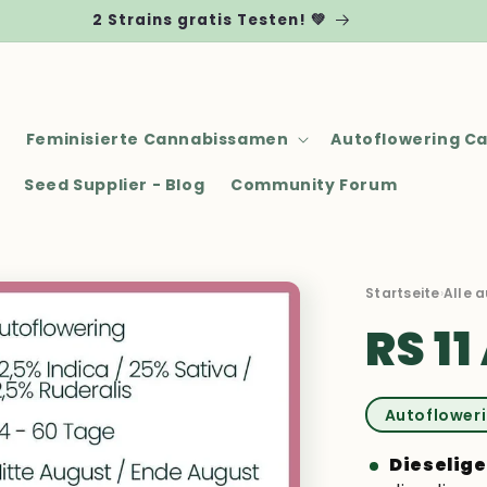
2 Strains gratis Testen! 💚
Feminisierte Cannabissamen
Autoflowering C
Seed Supplier - Blog
Community Forum
Startseite
›
Alle 
RS 1
Autoflower
Dieselige