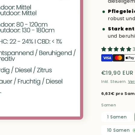
dieselige
Pflegelei
robust und
Stark en
und beruh
Normaler
€19,90 EUR
Preis
Inkl. Steuern.
Ve
6,63€ pro Sa
Samen
1 Samen
10 Samen