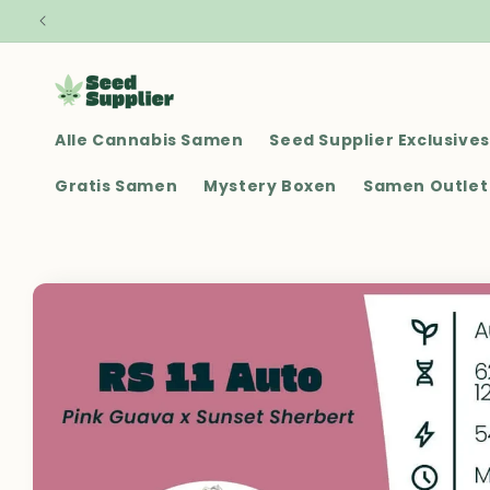
Direkt zum
Inhalt
Alle Cannabis Samen
Seed Supplier Exclusives
Gratis Samen
Mystery Boxen
Samen Outlet
Zu
Produktinformationen
springen