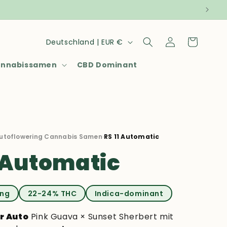
Land/Region
Einloggen
Warenkorb
Deutschland | EUR €
annabissamen
CBD Dominant
autoflowering Cannabis Samen
›
RS 11 Automatic
1 Automatic
ing
22-24% THC
Indica-dominant
r Auto
Pink Guava × Sunset Sherbert mit