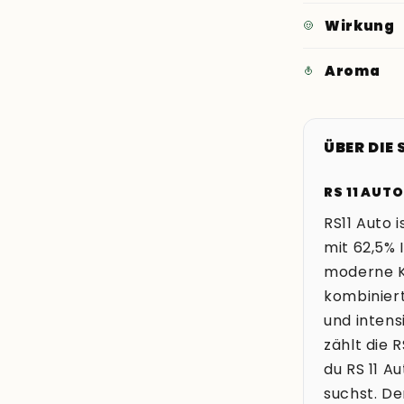
Wirkung
Aroma
ÜBER DIE
RS 11 AUT
RS11 Auto 
mit 62,5% 
moderne K
kombiniert
und intens
zählt die 
du RS 11 A
suchst. De