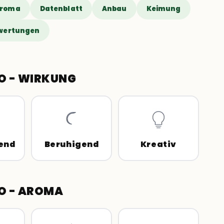
Aroma
Datenblatt
Anbau
Keimung
wertungen
TO - WIRKUNG
end
Beruhigend
Kreativ
TO - AROMA