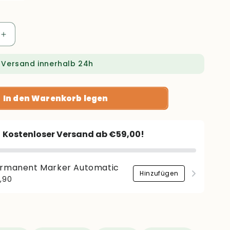
Erhöhe
die
Menge
 Versand innerhalb 24h
für
RS
11
In den Warenkorb legen
Automatic
Kostenloser Versand ab €59,00!
rmanent Marker Automatic
Hinzufügen
gulärer
,90
is