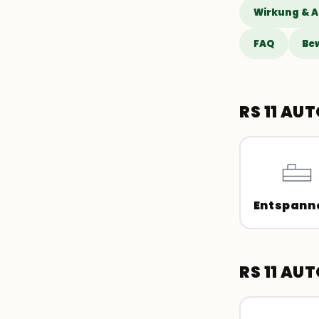
Wirkung & 
FAQ
Be
RS 11 AU
Entspann
RS 11 AU