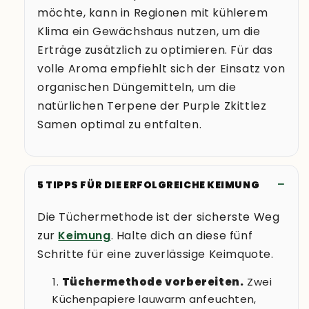
möchte, kann in Regionen mit kühlerem
Klima ein Gewächshaus nutzen, um die
Erträge zusätzlich zu optimieren. Für das
Ja, ich bin einverstanden, dass meine
Daten gespeichert werden, um exklusive
volle Aroma empfiehlt sich der Einsatz von
Updates und spannende News per
Newsletter zu erhalten!
organischen Düngemitteln, um die
natürlichen Terpene der Purple Zkittlez
Samen optimal zu entfalten.
5 TIPPS FÜR DIE ERFOLGREICHE KEIMUNG
Die Tüchermethode ist der sicherste Weg
zur
Keimung
. Halte dich an diese fünf
Schritte für eine zuverlässige Keimquote.
Tüchermethode vorbereiten.
Zwei
Küchenpapiere lauwarm anfeuchten,