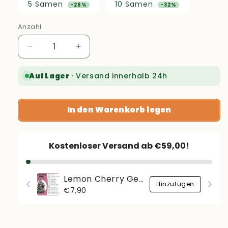
5 Samen
10 Samen
Anzahl
Verringere
Erhöhe
die
die
Menge
Menge
Auf Lager
· Versand innerhalb 24h
für
für
Purple
Purple
Zkittlez
Zkittlez
In den Warenkorb legen
Kostenloser Versand ab €59,00!
Lemon Cherry Gelato
ügen
Hinzufügen
Regulärer
€7,90
Preis