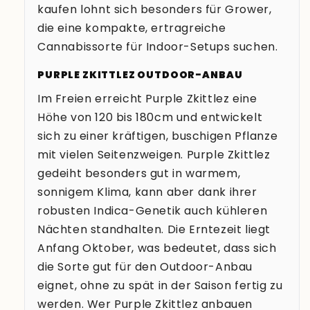
kaufen lohnt sich besonders für Grower,
10% Rabatt
die eine kompakte, ertragreiche
5€ Gutschein
Cannabissorte für Indoor-Setups suchen.
15€ Gutschein
PURPLE ZKITTLEZ OUTDOOR-ANBAU
WERDE TEIL DER
SEED SUPPLIER
Im Freien erreicht Purple Zkittlez eine
FAMILIE UND
15% Rabatt
Höhe von 120 bis 180cm und entwickelt
GEWINNE
TOLLE
sich zu einer kräftigen, buschigen Pflanze
20% Rabatt
PREISE
mit vielen Seitenzweigen. Purple Zkittlez
gedeiht besonders gut in warmem,
10€ Gutschein
sonnigem Klima, kann aber dank ihrer
robusten Indica-Genetik auch kühleren
Nächten standhalten. Die Erntezeit liegt
Anfang Oktober, was bedeutet, dass sich
die Sorte gut für den Outdoor-Anbau
eignet, ohne zu spät in der Saison fertig zu
werden. Wer Purple Zkittlez anbauen