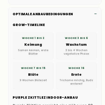
OPTIMALE ANBAUBEDINGUNGEN
GROW-TIMELINE
WOCHE 1 BIS 2
WOCHE 3 BIS 6
Keimung
Wachstum
Samen keimen, erste
3 bis 4 Wochen
Blätter
vegetative Phase
WOCHE 7 BIS 15
WOCHE 16
Blüte
Ernte
9 Wochen Blütezeit
Trichome milchig, Buds
erntereif
PURPLE ZKITTLEZ INDOOR-ANBAU