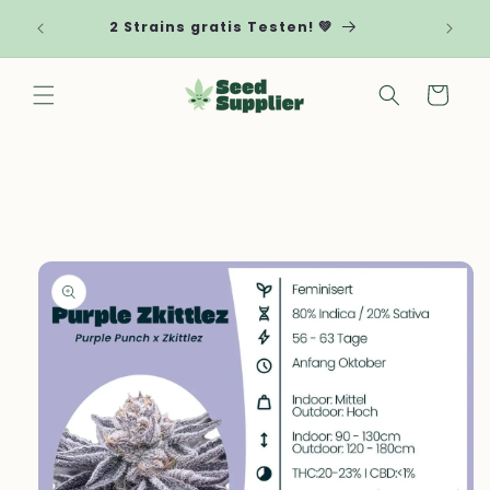
Direkt zum
 von
My
2 Strains gratis Testen! 💚
Inhalt
! 🌱
Warenkorb
uktinformationen
ngen