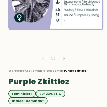
Medien
1
in
Modal
öffnen
von
1
/
2
Startseite
›
Alle feminisierten Samen
›
Purple Zkittlez
Purple Zkittlez
Feminisiert
20-23% THC
Indica-dominant