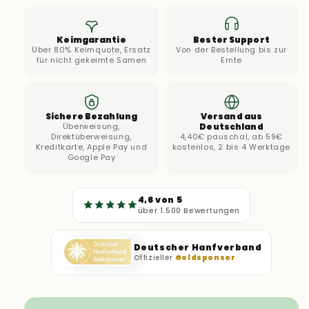
Keimgarantie
Bester Support
Über 80% Keimquote, Ersatz
Von der Bestellung bis zur
für nicht gekeimte Samen
Ernte
Sichere Bezahlung
Versand aus
Überweisung,
Deutschland
Direktüberweisung,
4,40€ pauschal, ab 59€
Kreditkarte, Apple Pay und
kostenlos, 2 bis 4 Werktage
Google Pay
4,6 von 5
über 1.500 Bewertungen
Deutscher Hanfverband
Offizieller
Goldsponsor