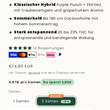
Klassischer Hybrid
Purple Punch × Zkittlez
mit traubenartigem und grapefruitem Aroma
Sommerheld
Bis 180 cm Outdoorhöhe mit
hohem Sommerertrag
Stark entspannend
20 bis 23% THC für
entspannende und beruhigende Wirkung
14 Bewertungen
Normaler
€14,90 EUR
Preis
Inkl. Steuern.
Versand
wird beim Checkout berechnet
4,97€ pro Samen
Du sparst 2,80€
Samen
1 Samen
3 Samen