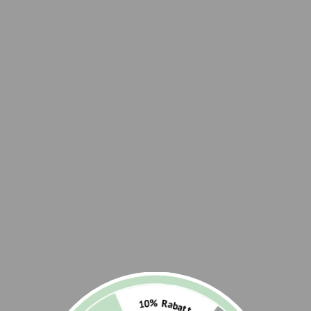
SUPER LEMON HAZE INDOOR-ANBAU
Super Lemon Haze erreicht Indoor eine
Höhe von 120 bis 160cm, was sie ideal für
mittelgroße bis große Growräume macht.
Da diese Sorte ein starkes vertikales
Wachstum aufweist, empfehlen sich LST
(Low-Stress-Training) oder SCROG
(Screen of Green), um das Wachstum zu
kontrollieren und den Ertrag zu
maximieren. Wer Super Lemon Haze
anbauen möchte, sollte eine Temperatur
zwischen 22 bis 28°C und eine
Luftfeuchtigkeit von 45 bis 55% während
der Blütephase einplanen. Die dichten,
harzigen Buds der Super Lemon Haze
benötigen eine gute Luftzirkulation, um
10% Rabatt
Schimmelbildung zu vermeiden. Für