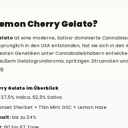
Lemon Cherry Gelato?
elato
ist eine moderne, Sativa-dominierte Cannabiss
sprünglich in den USA entstanden, hat sie sich in den 
testen Genetiken unter Cannabisliebhabern entwickel
süßem Gelatogrundaroma, spritzigen Zitrusnoten und 
ig.
rry Gelato im Überblick
37,5% Indica, 62,5% Sativa
nset Sherbet × Thin Mint GSC × Lemon Haze
alt:
bis zu 24%
t:
60 bis 67 Tage