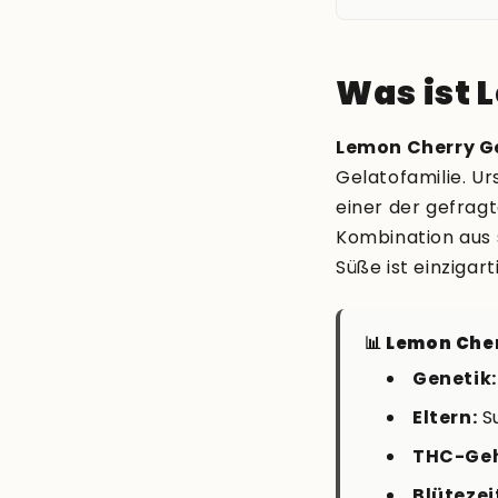
Was ist 
Lemon Cherry G
Gelatofamilie. Ur
einer der gefrag
Kombination aus 
Süße ist einzigart
📊 Lemon Che
Genetik:
Eltern:
Su
THC-Geh
Blütezei