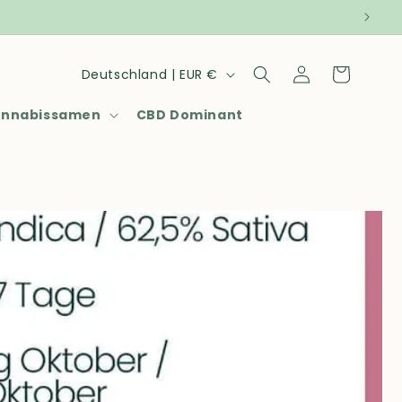
Land/Region
Einloggen
Warenkorb
Deutschland | EUR €
annabissamen
CBD Dominant