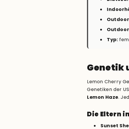
Indoorh
Outdoor
Outdoor
Typ:
femi
Genetik 
Lemon Cherry Gel
Genetiken der U
Lemon Haze
. Je
Die Eltern i
Sunset She