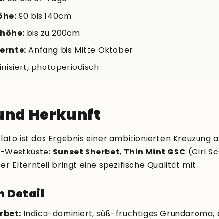
öhe:
90 bis 140cm
höhe:
bis zu 200cm
ernte:
Anfang bis Mitte Oktober
nisiert, photoperiodisch
und Herkunft
ato ist das Ergebnis einer ambitionierten Kreuzung a
S-Westküste:
Sunset Sherbet
,
Thin Mint GSC
(Girl S
der Elternteil bringt eine spezifische Qualität mit.
m Detail
rbet:
Indica-dominiert, süß-fruchtiges Grundaroma,