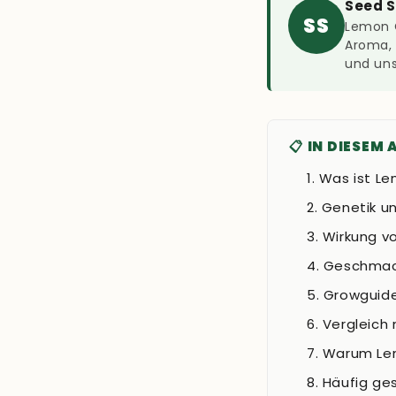
Seed 
SS
Lemon C
Aroma, 
und uns
📋 IN DIESEM 
Was ist Le
Genetik u
Wirkung v
Geschmack
Growguide
Vergleich 
Warum Lem
Häufig ges