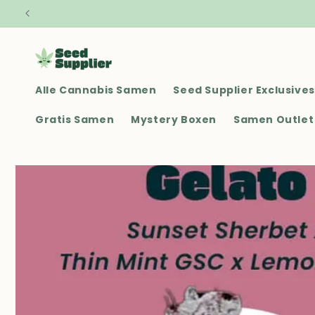
Direkt zum
Inhalt
Alle Cannabis Samen
Seed Supplier Exclusives
Gratis Samen
Mystery Boxen
Samen Outlet